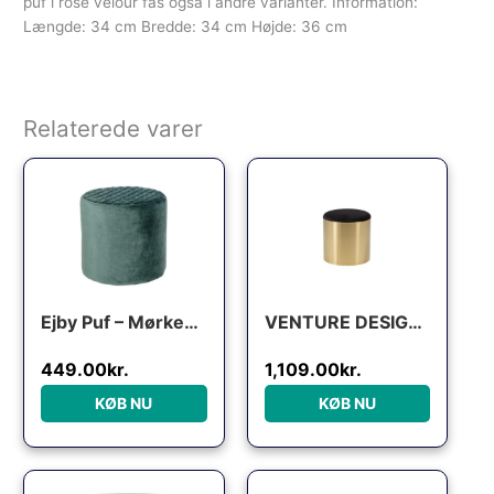
puf i rose velour fås også i andre varianter. Information:
Længde: 34 cm Bredde: 34 cm Højde: 36 cm
Relaterede varer
Den oprindelige pris var: 550.00kr..
Den aktuelle pris er: 449.00kr..
Ejby Puf – Mørkegrøn Velour
VENTURE DESIGN DESIGN puf – sort velour og messing metal (Ø45)
449.00
kr.
1,109.00
kr.
KØB NU
KØB NU
Den oprindelige pris var: 
Den aktuelle pri