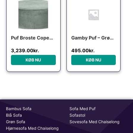
Puf Broste Copenhagen Wind Ø82 x H30 cm grøn velour
Gamby Puf – Grøn Velour
3,239.00
kr.
495.00
kr.
KØB NU
KØB NU
Bambus Sofa
Sofa Med Puf
Blå Sofa
Sofastol
Grøn Sofa
Sovesofa Med Chaiselong
Hjørnesofa Med Chaiselong