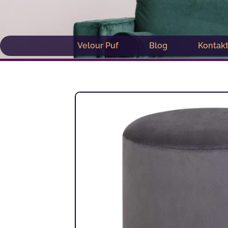
Gå
til
indholdet
Velour Puf
Blog
Kontak