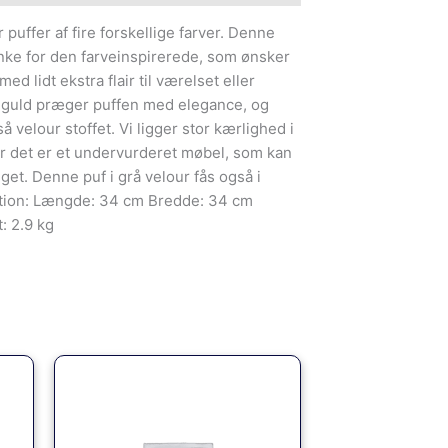
puffer af fire forskellige farver. Denne
nke for den farveinspirerede, som ønsker
ed lidt ekstra flair til værelset eller
i guld præger puffen med elegance, og
 velour stoffet. Vi ligger stor kærlighed i
er det er et undervurderet møbel, som kan
et. Denne puf i grå velour fås også i
ation: Længde: 34 cm Bredde: 34 cm
: 2.9 kg
le
0kr..