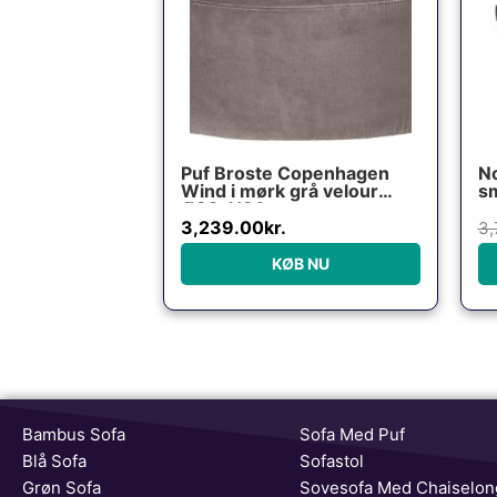
Puf Broste Copenhagen
No
Wind i mørk grå velour
sm
Ø82xH30 cm
ve
3,239.00
kr.
3,
KØB NU
Bambus Sofa
Sofa Med Puf
Blå Sofa
Sofastol
Grøn Sofa
Sovesofa Med Chaiselon