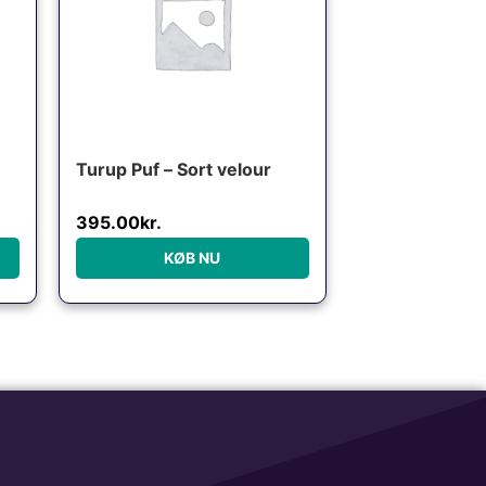
Turup Puf – Sort velour
395.00
kr.
KØB NU