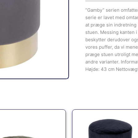
”Gamby” serien omfatter 
serie er lavet med omta
at præge sin indretning m
stuen. Messing kanten 
beskytter derudover også
vores puffer, da vi men
præge stuen utroligt meg
andre varianter. Inform
Højde: 43 cm Nettovægt
Den
Den
Den
Den
oprindelige
aktuelle
oprindelige
aktuel
pris
pris
pris
pris
var:
er:
var:
er:
3,779.00kr..
3,359.00kr..
550.00kr..
449.0