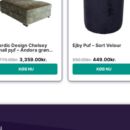
rdic Design Chelsey
Ejby Puf – Sort Velour
all puf – Andora grøn
lour | Møbelsalg.dk
3,359.00
kr.
449.00
kr.
779.00
kr.
550.00
kr.
KØB NU
KØB NU
g