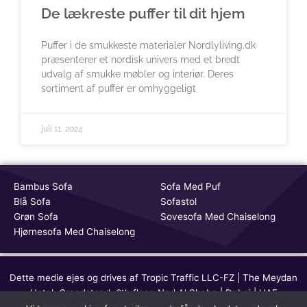
De lækreste puffer til dit hjem
Puffer i de smukkeste materialer Nordlyliving.dk
præsenterer et nordisk univers med et bredt
udvalg af smukke møbler og interiør. Deres
sortiment af puffer er omhyggeligt
juli 11, 2024
Bambus Sofa
Sofa Med Puf
Blå Sofa
Sofastol
Grøn Sofa
Sovesofa Med Chaiselong
Hjørnesofa Med Chaiselong
Dette medie ejes og drives af Tropic Traffic LLC-FZ | The Meydan
Hotel, Grandstand, 6th floor, Nad Al Sheba | Dubai | UAE