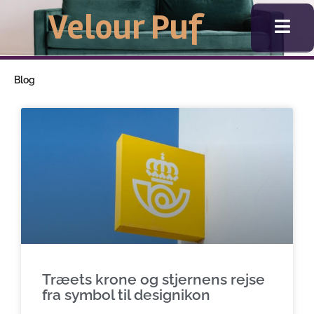
Gå
Velour Puf
til
indholdet
Blog
Træets krone og stjernens rejse
fra symbol til designikon