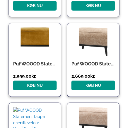
KØB NU
KØB NU
Puf WOOOD Statement honninggul Jarra velour H40xB80xD55 cm siddepuf
Puf WOOOD Statement lyserød chenille-velour sidde-/fodskammel H40ÃB80ÃD55 cm
2,599.00
kr.
2,669.00
kr.
KØB NU
KØB NU