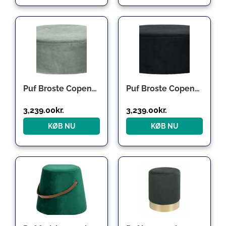
Puf Broste Copenhagen Wind Ø82 x H30 cm grøn velour
Puf Broste Copenhagen Wind Sort Velour Ø82Ã30 cm Luksuriøs Stuepuf
3,239.00
kr.
3,239.00
kr.
KØB NU
KØB NU