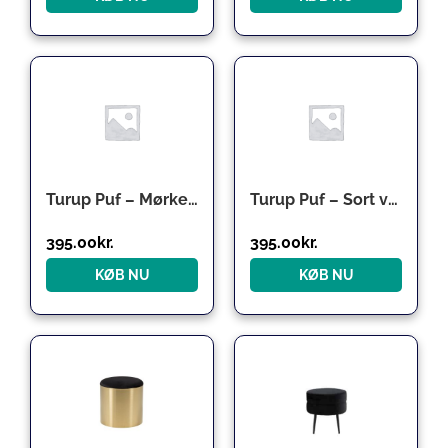
Turup Puf – Mørkegrå velour
Turup Puf – Sort velour
395.00
kr.
395.00
kr.
KØB NU
KØB NU