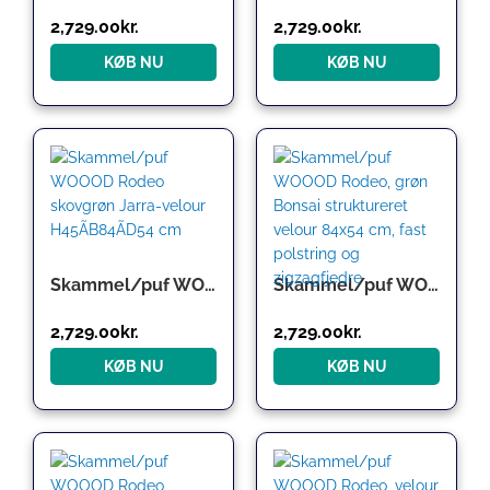
2,729.00
kr.
2,729.00
kr.
KØB NU
KØB NU
Skammel/puf WOOOD Rodeo skovgrøn Jarra-velour H45ÃB84ÃD54 cm
Skammel/puf WOOOD Rodeo, grøn Bonsai struktureret velour 84×54 cm, fast polstring og zigzagfjedre
2,729.00
kr.
2,729.00
kr.
KØB NU
KØB NU