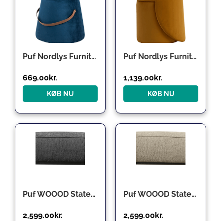
Puf Nordlys Furniture Fuji blå fløjl Ø42 x H36 cm – siddepuf & fodskammel
Puf Nordlys Furniture Umea gul fløjl – siddepuf og fodskammel i skandinavisk design
669.00
kr.
1,139.00
kr.
KØB NU
KØB NU
Puf WOOOD Statement – grå grov Ferra-velour fodskammel/puf, H40xB80xD55 cm
Puf WOOOD Statement beige struktureret velour skammel/fodskammel H40xB80xD55 cm
2,599.00
kr.
2,599.00
kr.