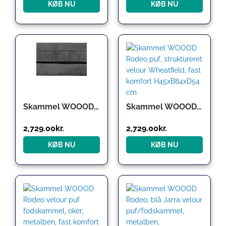
KØB NU
KØB NU
Skammel WOOOD Rodeo puf, grå Ferra-velour Mountain, fodskammel H45ÃB84ÃD54 cm
Skammel WOOOD Rodeo puf, struktureret velour Wheatfield, fast komfort H45xB84xD54 cm
2,729.00
kr.
2,729.00
kr.
KØB NU
KØB NU