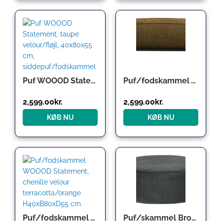
Puf WOOOD Statement, taupe velour/fløjl, 40x80x55 cm, siddepuf/fodskammel
Puf/fodskammel WOOOD Statement – grov Ferra velour brass/guld H40xB80xD55
2,599.00
kr.
2,599.00
kr.
KØB NU
KØB NU
Puf/fodskammel WOOOD Statement, chenille velour terracotta/orange H40xB80xD55 cm
Puf/skammel Broste Copenhagen Wind mat sort velour Ø82 x H30