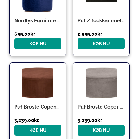
Nordlys Furniture Soka puf skammel fløjl blå Ø35 x H42 cm
Puf / fodskammel WOOOD Statement, grøn Jarra-velour, H40 x B80 x D55 cm, ben i birketræ
699.00
kr.
2,599.00
kr.
KØB NU
KØB NU
Puf Broste Copenhagen Wind brun velour Ø82 Ã H30 cm
Puf Broste Copenhagen Wind i mørk grå velour Ø82xH30 cm
3,239.00
kr.
3,239.00
kr.
KØB NU
KØB NU