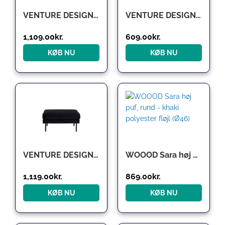
VENTURE DESIGN DESIGN puf – sort velour og messing metal (Ø45)
VENTURE DESIGN Pot puf, rund – sort fløjl og sort stål (Ø40)
1,109.00
kr.
609.00
kr.
KØB NU
KØB NU
VENTURE DESIGN Zoom puf, rektangulær – sort fløjl og sort stål (85×64)
WOOOD Sara høj puf, rund – khaki polyester fløjl (Ø46)
1,119.00
kr.
869.00
kr.
KØB NU
KØB NU