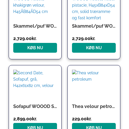
Skammel/puf WOOOD Rodeo, khakigrøn velour, H45ÃB84ÃD54 cm
Skammel/puf WOOOD Rodeo, velour pistacie, H45xB84xD54 cm, solid træramme og fast komfort
2,729.00
kr.
2,729.00
kr.
KØB NU
KØB NU
Sofapuf WOOOD Second Date grå velour 82x61x42 cm
Thea velour petroleum
2,899.00
kr.
229.00
kr.
KØB NU
KØB NU