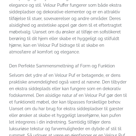
elegance og stil. Velour Puffer fungerer som både ekstra
siddepladser og dekorative elementer og er en attraktiv
tilføjelse til stuer, soveværelser og andre områder. Deres
alsidighed og æstetiske appel gør dem til et eftertragtet
møbelvalg. Uanset om du ønsker at tilføje en sofistikeret
berøring til dit hjem eller skabe et hyggeligt og stilfuldt
hjørne, kan en Velour Puf bidrage til at skabe en
atmosfære af komfort og elegance.
Den Perfekte Sammensmeltning af Form og Funktion
Selvom det ydre af en Velour Puf er betagende, er dens
praktiske anvendelighed også værd at nævne. Den tilbyder
en ekstra siddeplads eller kan fungere som en dekorativ
fodskammel. Den alsidige natur af en Velour Puf gør den til
et funktionelt møbel, der kan tilpasses forskellige behov.
Uanset om du har brug for ekstra siddepladser til gæster
eller ønsker at skabe et hyggeligt læsehjørne, kan pufen
let integreres i din indretning. Samtidig tilføjer dens
luksuriøse tekstur og farvemuligheder en dybde af stil til
rummet. Så udover at være en øjenfanger er en Velour Puf