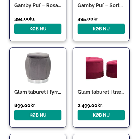
Gamby Puf – Rosa Velour
Gamby Puf – Sort Velour
394.00
kr.
495.00
kr.
KØB NU
KØB NU
Glam taburet i fyrretræ og polyester – 43×43 cm
Glam taburet i træ, skum og polyester – 71×41 55×33 cm
899.00
kr.
2,499.00
kr.
KØB NU
KØB NU