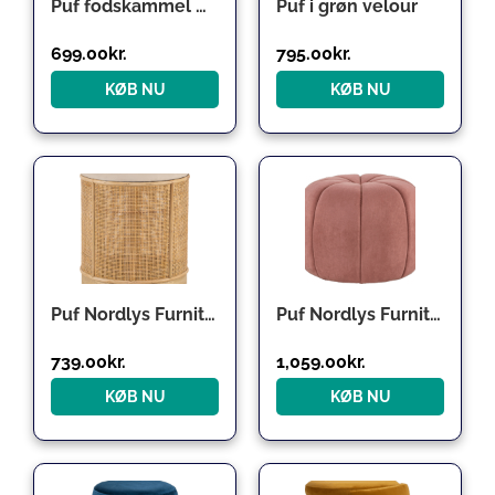
Puf fodskammel Nordlys Furniture Fuji smaragdgrønt fløjl Ø42xH36 cm
Puf i grøn velour
699.00
kr.
795.00
kr.
KØB NU
KØB NU
Puf Nordlys Furniture Chuo håndvævet rattan fodskammel Ø35ÃH44 cm beige velour
Puf Nordlys Furniture Fjord lyserød fløjl Ø50 x H38 cm fodskammel med træbase OEKO-TEX
739.00
kr.
1,059.00
kr.
KØB NU
KØB NU