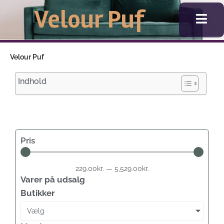
Gå
Velour Puf
til
indholdet
Velour Puf
Indhold
Pris
229.00
kr.
—
5,529.00
kr.
Varer på udsalg
Butikker
Vælg