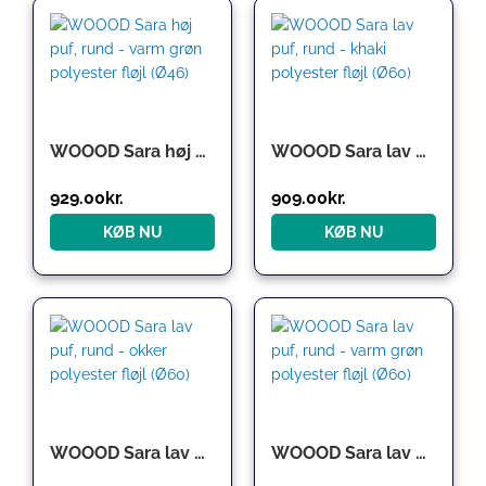
WOOOD Sara høj puf, rund – varm grøn polyester fløjl (Ø46)
WOOOD Sara lav puf, rund – khaki polyester fløjl (Ø60)
929.00
kr.
909.00
kr.
KØB NU
KØB NU
Den
Den
oprindelige
aktuelle
pris
pris
var:
er:
909.00kr..
636.30kr..
WOOOD Sara lav puf, rund – okker polyester fløjl (Ø60)
WOOOD Sara lav puf, rund – varm grøn polyester fløjl (Ø60)