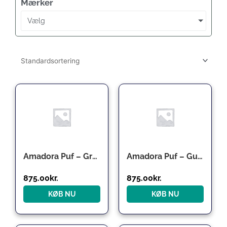
Mærker
Vælg
Amadora Puf – Grå velour med sorte ben
Amadora Puf – Gul velour med messing ben
875.00
kr.
875.00
kr.
KØB NU
KØB NU