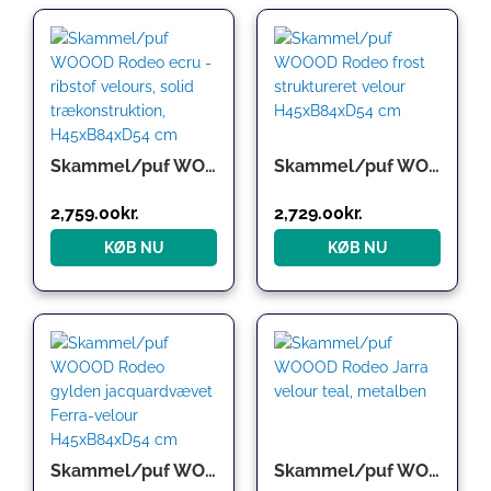
Skammel/puf WOOOD Rodeo ecru – ribstof velours, solid trækonstruktion, H45xB84xD54 cm
Skammel/puf WOOOD Rodeo frost struktureret velour H45xB84xD54 cm
2,759.00
kr.
2,729.00
kr.
KØB NU
KØB NU
Skammel/puf WOOOD Rodeo gylden jacquardvævet Ferra-velour H45xB84xD54 cm
Skammel/puf WOOOD Rodeo Jarra velour teal, metalben