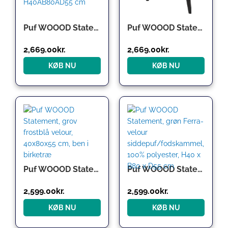
Puf WOOOD Statement taupe chenillevelour H40ÃB80ÃD55 cm
Puf WOOOD Statement, chenillevelour, natur, H40ÃB80ÃD55 cm, blød fodskammel/ekstra siddeplads
2,669.00
kr.
2,669.00
kr.
KØB NU
KØB NU
Puf WOOOD Statement, grov frostblå velour, 40x80x55 cm, ben i birketræ
Puf WOOOD Statement, grøn Ferra-velour siddepuf/fodskammel, 100% polyester, H40 x B80 x D55 cm
2,599.00
kr.
2,599.00
kr.
KØB NU
KØB NU