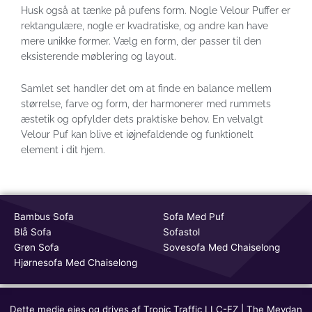
Husk også at tænke på pufens form. Nogle Velour Puffer er
rektangulære, nogle er kvadratiske, og andre kan have
mere unikke former. Vælg en form, der passer til den
eksisterende møblering og layout.
Samlet set handler det om at finde en balance mellem
størrelse, farve og form, der harmonerer med rummets
æstetik og opfylder dets praktiske behov. En velvalgt
Velour Puf kan blive et iøjnefaldende og funktionelt
element i dit hjem.
Bambus Sofa
Sofa Med Puf
Blå Sofa
Sofastol
Grøn Sofa
Sovesofa Med Chaiselong
Hjørnesofa Med Chaiselong
Dette medie ejes og drives af Tropic Traffic LLC-FZ | The Meydan