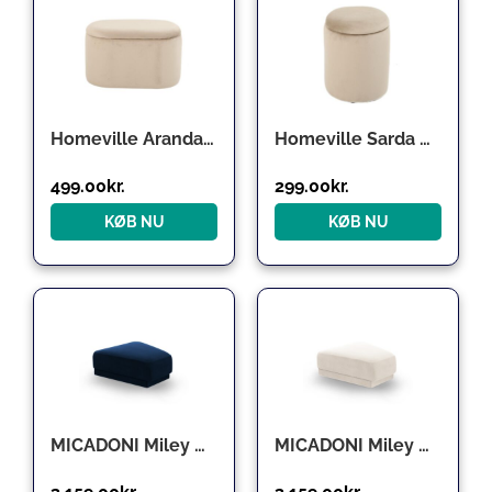
Homeville Aranda med opbevaring velour beige 65x36x40cm
Homeville Sarda med opbevaring velour beige 32x32x40cm
499.00
kr.
299.00
kr.
KØB NU
KØB NU
MICADONI Miley modulær puf – kongeblå fløjl (83x78x40)
MICADONI Miley modulær puf – lys beige fløjl (83x78x40)