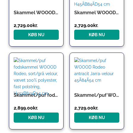
Skammel WOOOD Rodeo velour puf fodskammel, oker, metalben, fast komfort
Skammel WOOOD Rodeo, blå Jarra velour puf/fodskammel, metalben, H45ÃB84ÃD54 cm
2,729.00
kr.
2,729.00
kr.
KØB NU
KØB NU
Skammel/puf fodskammel WOOOD Rodeo, sort/grå velour, vævet 100% polyester, fast polstring, H45xB84xD54 cm
Skammel/puf WOOOD Rodeo antracit Jarra-velour 45Ã84Ã54 cm
2,899.00
kr.
2,729.00
kr.
KØB NU
KØB NU