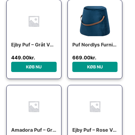
Den oprindelige pris var: 550.00kr..
Den aktuelle pris er: 449.00kr..
Ejby Puf – Gråt Velour
Puf Nordlys Furniture Fuji blå fløjl Ø42 x H36 cm – siddepuf & fodskammel
449.00
kr.
669.00
kr.
KØB NU
KØB NU
Den oprindelige pris var: 
Den aktuelle pri
Amadora Puf – Grå velour med sorte ben
Ejby Puf – Rose Velour