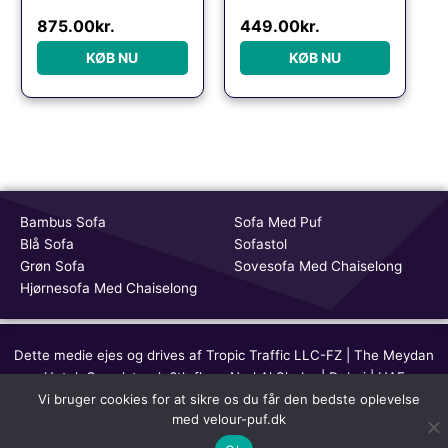
875.00
kr.
449.00
kr.
KØB NU
KØB NU
Bambus Sofa
Sofa Med Puf
Blå Sofa
Sofastol
Grøn Sofa
Sovesofa Med Chaiselong
Hjørnesofa Med Chaiselong
Dette medie ejes og drives af Tropic Traffic LLC-FZ | The Meydan
Hotel, Grandstand, 6th floor, Nad Al Sheba | Dubai | UAE
Vi bruger cookies for at sikre os du får den bedste oplevelse
Copyright © 2026 Velour Puf | All rights reserved
med velour-puf.dk