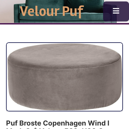
Gå
Velour Puf
til
indholdet
Puf Broste Copenhagen Wind I