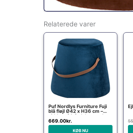
Relaterede varer
Puf Nordlys Furniture Fuji
Ej
blå fløjl Ø42 x H36 cm –
siddepuf & fodskammel
669.00
kr.
55
KØB NU