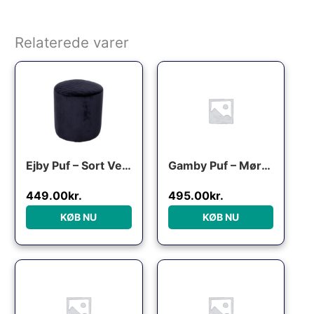
Relaterede varer
Den oprindelige pris var: 550.00kr..
Den aktuelle pris er: 449.00kr..
Den oprindelige pris var: 
Den aktuelle pri
Ejby Puf – Sort Velour
Gamby Puf – Mørkeblå Velour
449.00
kr.
495.00
kr.
KØB NU
KØB NU
Den oprindelige pris var: 550.00kr..
Den aktuelle pris er: 449.00kr..