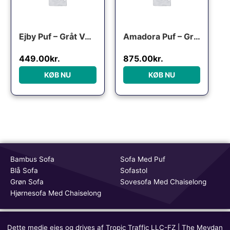
Ejby Puf – Gråt Velour
Amadora Puf – Grå velour med sorte ben
449.00
kr.
875.00
kr.
KØB NU
KØB NU
Bambus Sofa
Sofa Med Puf
Blå Sofa
Sofastol
Grøn Sofa
Sovesofa Med Chaiselong
Hjørnesofa Med Chaiselong
Dette medie ejes og drives af Tropic Traffic LLC-FZ | The Meydan