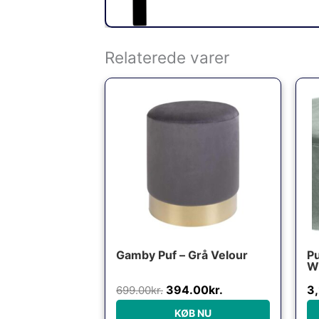
Relaterede varer
Den
Den
oprindelige
aktuelle
pris
pris
var:
er:
699.00kr..
394.00kr..
Gamby Puf – Grå Velour
P
W
ve
394.00
kr.
3
699.00
kr.
KØB NU