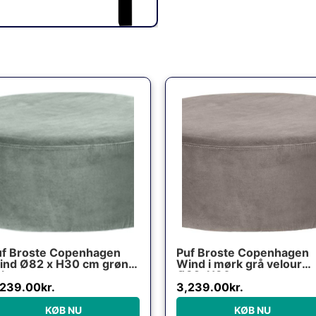
uf Broste Copenhagen
Puf Broste Copenhagen
ind Ø82 x H30 cm grøn
Wind i mørk grå velour
lour
Ø82xH30 cm
,239.00
kr.
3,239.00
kr.
KØB NU
KØB NU