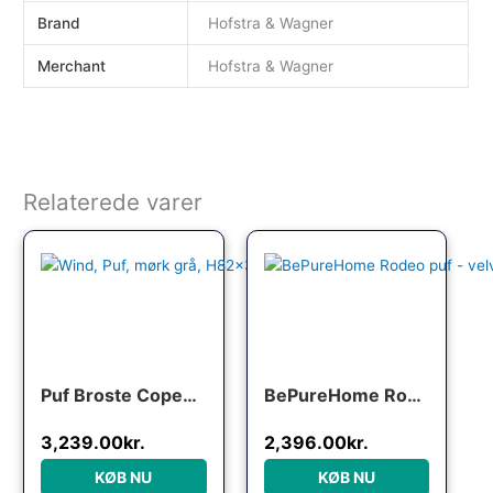
Brand
Hofstra & Wagner
Merchant
Hofstra & Wagner
Relaterede varer
Den oprindelige pris var: 
Den aktuelle p
Puf Broste Copenhagen Wind i mørk grå velour Ø82xH30 cm
BePureHome Rodeo puf – velvet khaki
3,239.00
kr.
2,396.00
kr.
KØB NU
KØB NU