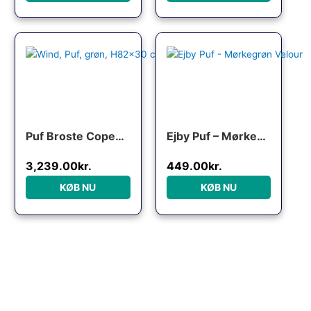
Den oprindelige pris var: 
Den aktuelle pri
Puf Broste Copenhagen Wind Ø82 x H30 cm grøn velour
Ejby Puf – Mørkegrøn Velour
3,239.00
kr.
449.00
kr.
KØB NU
KØB NU