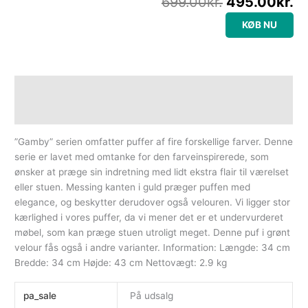
699.00
kr.
495.00
kr.
KØB NU
Beskrivelse
Yderligere information
”Gamby” serien omfatter puffer af fire forskellige farver. Denne
serie er lavet med omtanke for den farveinspirerede, som
ønsker at præge sin indretning med lidt ekstra flair til værelset
eller stuen. Messing kanten i guld præger puffen med
elegance, og beskytter derudover også velouren. Vi ligger stor
kærlighed i vores puffer, da vi mener det er et undervurderet
møbel, som kan præge stuen utroligt meget. Denne puf i grønt
velour fås også i andre varianter. Information: Længde: 34 cm
Bredde: 34 cm Højde: 43 cm Nettovægt: 2.9 kg
pa_sale
På udsalg