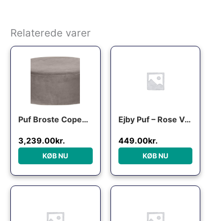
Relaterede varer
Den oprindelige pris var: 
Den aktuelle pri
Puf Broste Copenhagen Wind i mørk grå velour Ø82xH30 cm
Ejby Puf – Rose Velour
3,239.00
kr.
449.00
kr.
KØB NU
KØB NU