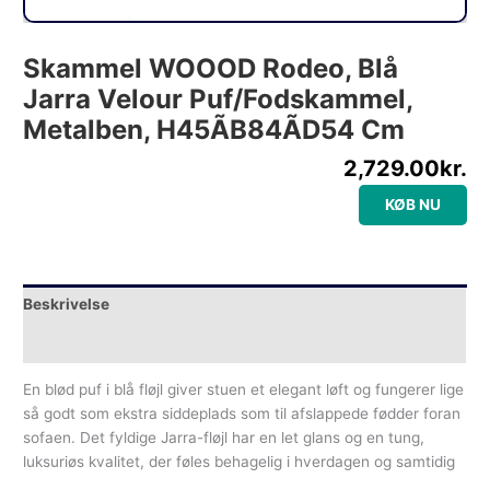
Skammel WOOOD Rodeo, Blå
Jarra Velour Puf/fodskammel,
Metalben, H45ÃB84ÃD54 Cm
2,729.00
kr.
KØB NU
Beskrivelse
Yderligere information
En blød puf i blå fløjl giver stuen et elegant løft og fungerer lige
så godt som ekstra siddeplads som til afslappede fødder foran
sofaen. Det fyldige Jarra-fløjl har en let glans og en tung,
luksuriøs kvalitet, der føles behagelig i hverdagen og samtidig