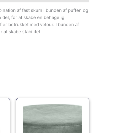
bination af fast skum i bunden af puffen og
 del, for at skabe en behagelig
f er betrukket med velour. I bunden af
 at skabe stabilitet.
en
tuelle
is
:
359.00kr..