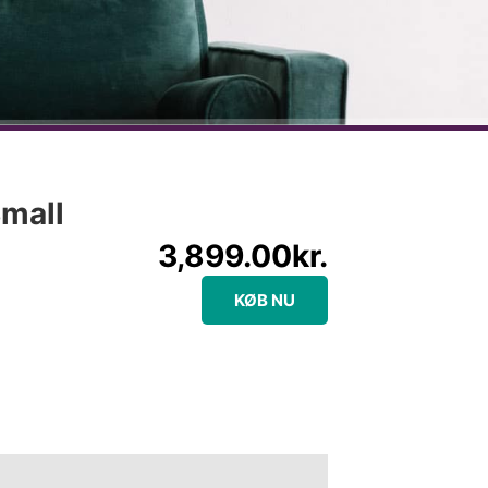
Small
3,899.00
kr.
KØB NU
e information