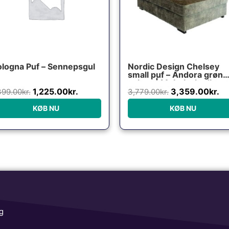
logna Puf – Sennepsgul
Nordic Design Chelsey
small puf – Andora grøn
velour | Møbelsalg.dk
1,225.00
kr.
3,359.00
kr.
399.00
kr.
3,779.00
kr.
KØB NU
KØB NU
g