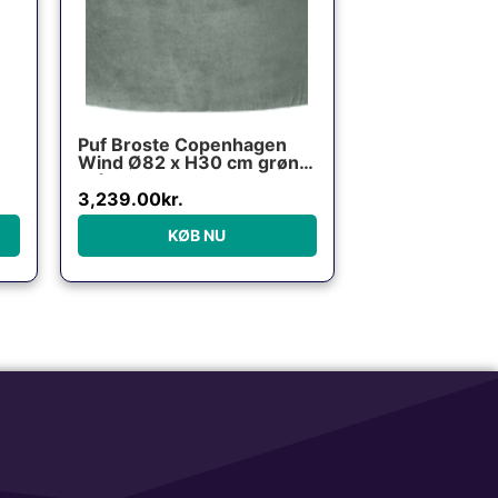
Puf Broste Copenhagen
Wind Ø82 x H30 cm grøn
velour
3,239.00
kr.
KØB NU