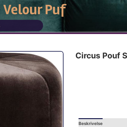
Velour Puf
t
Circus Pouf 
Beskrivelse
Yderliger