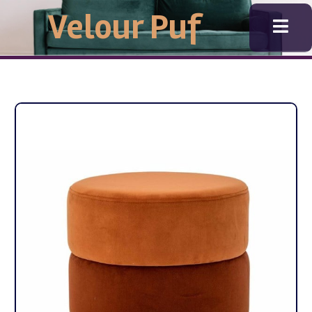
Gå
Velour Puf
til
indholdet