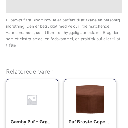
Yderligere information
Bilbao-puf fra Bloomingville er perfekt til at skabe en personlig
indretning. Den er betrukket med velour i tre matchende,
varme nuancer, som tilfører en hyggelig atmosfære. Brug den
som et ekstra sæde, en fodskammel, en praktisk puf eller til at
tilføje
Relaterede varer
Den oprindelige pris var: 699.00kr..
Den aktuelle pris er: 495.00kr..
Gamby Puf – Grøn Velour
Puf Broste Copenhagen Wind brun velour Ø82 Ã H30 cm