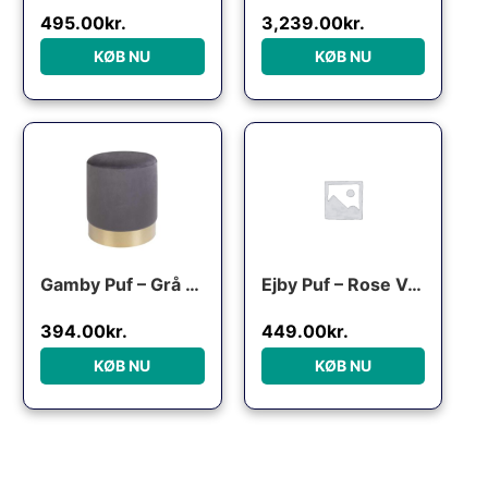
495.00
kr.
3,239.00
kr.
KØB NU
KØB NU
Den oprindelige pris var: 699.00kr..
Den aktuelle pris er: 394.00kr..
Den oprindelige pris var: 
Den aktuelle pri
Gamby Puf – Grå Velour
Ejby Puf – Rose Velour
394.00
kr.
449.00
kr.
KØB NU
KØB NU